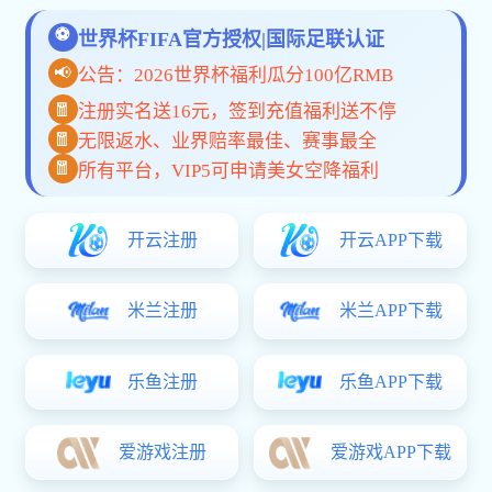
注册信息：如手机号、昵称、头像等基础资料
设备信息：操作系统、浏览器、分辨率、唯一标识等
行为记录：包括访问路径、停留时间、偏好设置等
位置信息：在获得授权后采集
三、信息使用目的
收集到的信息将用于：
为您提供定制化内容与互动体验
保障账号和数据安全
进行数据分析与服务优化
在授权基础上提供通知推送服务
四、第三方共享与信息披露
我们承诺不会随意出售用户信息，仅在以下情况下共享：
经您明确授权的合作服务