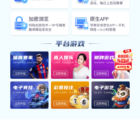
智能引擎实时数据快照
利用开云kaiyun网站构建的智能分析系统，实时捕捉各项运
行数据，提升平台的响应效率与数据稳定性。
响应速度
0.18s
平均页面加载
AI推荐准确率
92.6%