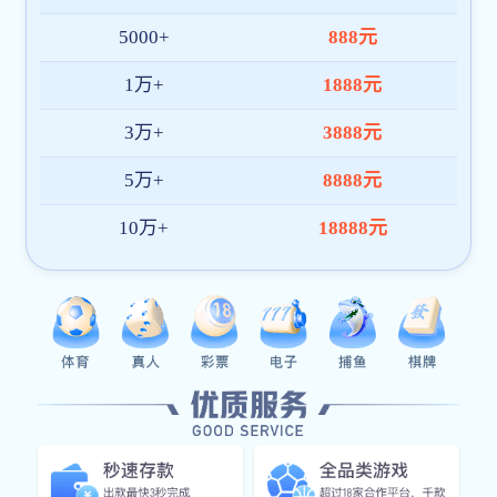
七、未成年人保护
我们不会面向 14 周岁以下用户提供注册服务。如发现未成年人
信息，我们将及时删除。如您是监护人可与我们联系处理。
八、隐私政策的更新
当本政策有重大调整时，我们将通过平台公告、推送等方式提前
告知。
九、联系我们
如有任何隐私相关的问题，请发送邮件至：
support@sicilyfy.com