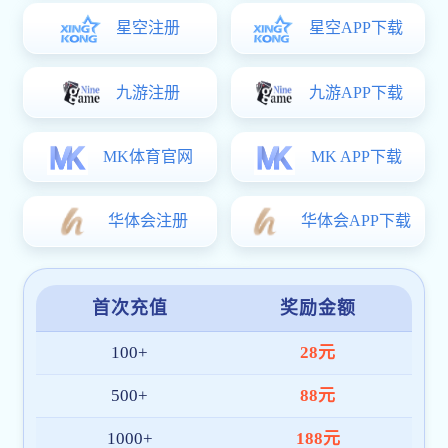
首页
体育动态
正文
在近期的友谊赛中，巴西国家足球队进行了阵容的调整，特
别是加布和马尔基尼奥斯这两位球员被安排为首发出战。这
一变动不仅体现了教练组对球员状态的信任，也反映了球队
在备战过程中的战略思考。本文将从阵容调整的背景、加布
与马尔基尼奥斯的个人表现、对整体战术体系的影响以及未
来展望四个方面进行详细阐述，以期全面了解巴西队在友谊
赛中的新变化及其意义。
1、阵容调整的背景
巴西队近期在国际比赛中的表现并未达到预期，教练组意识
到需要进行一些战略上的调整以提升球队竞争力。在这种情
况下，友谊赛成为了检验新阵容的重要平台。通过大胆地更
换首发球员，教练希望能够激活球队内生动力，并给年轻球