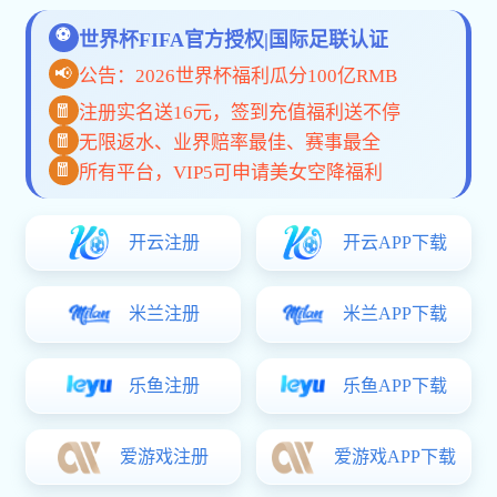
下载APP
巴西队友谊赛阵容调整加布与马尔基尼
奥斯首发出战
2026-06-21 02:31
阅读 61 次