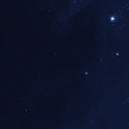
范弗里特加盟火箭后，将直
进攻并增强后场防守，这些
在西部赛区争取更好的排名
同时，他的加入也能够吸引
队协作与化学反应的大背景
除了战术层面的变化外，范
前来观看比赛，还能推动周
与经济利益的问题。
4、个人发展展
对于范弗里特而言，与火箭
担起更多责任。如果他能够
此外，在合适的平台上发挥