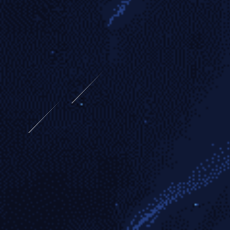
此次谈判不仅涉及到合同金
间的环境中继续自己的职业
2、合同细节解
据悉，范弗里特与火箭队预计
求和相应价值，同时也展示了
他的年龄以及潜在的发展空
具体而言，这份合同将包括
部分核心组成，从而影响其
根据赛季表现进行进一步调
此外，此次合同还可能包含
种设计不仅可以提升其竞技
3、对球队战略