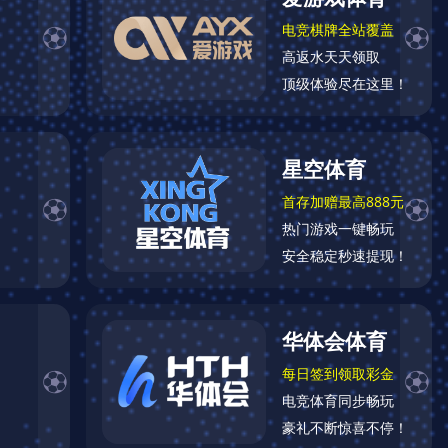
00万美元合同