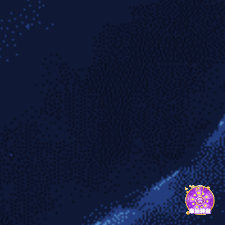
望能在一个有竞争力和上升空
数字反映了他在市场上的高需
合同已经不算少见，但考虑到
特可能会成为团队薪资帽的一
内拥有更大的灵活性，以便于
范弗里特发挥出最佳状态。这