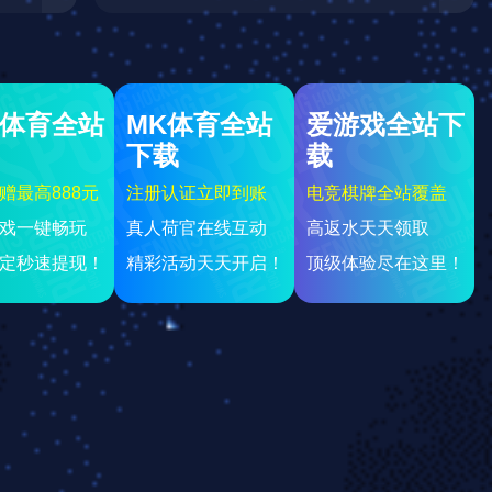
达到5000万美元。这一消
个方面深入探讨这一续约谈判
能带来的深远影响。
龙队的发展历程中逐渐成为球队
场价值不断攀升，也为他与火
弗里特作为一名经验丰富且能
，火箭急需通过续约来确保这