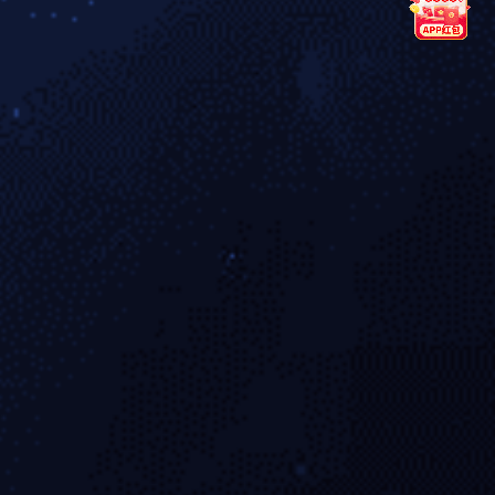
机。
与支持，他们共同努力打造出
将为他的职业生涯增添光彩，
会对双方产生深远影响。从个
火箭在重建过程中迈出了稳健
对于范弗里特还是整个火箭队