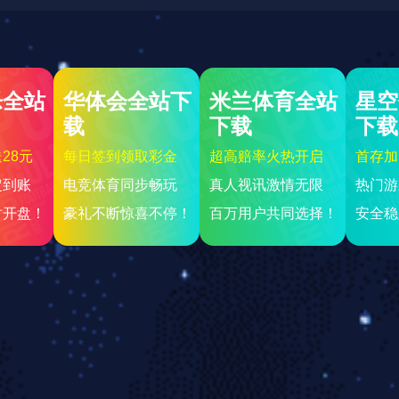
文
正在如火如荼地进行中，预计将签下一份为期三年的合同，总价值
关注，也让不少分析师对未来的交易动态展开热议。文章将从四
员个人发展，旨在全面剖析这一重要事件对NBA及相关各方可
景
BA以来，一直以他卓越的表现赢得了球迷的喜爱。他在多伦多猛
1年帮助猛龙夺冠后，他更是名声大噪。这样的成就，使得他的市
基础。
建期，球队阵容需要更多具备竞争力的球员来提升整体实力。范
所需的重要补充。此外，随着联盟内其他球队对其产生浓厚兴趣