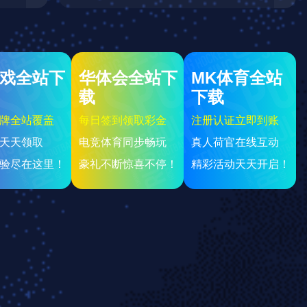
球员，萨拉赫在进攻端的贡献
师阿兰·希勒对萨拉赫离开所
求新的进攻力量，以迅速填补
队的进攻火力。
上负责进球，更是整个进攻体
得分机会。
，为利物浦赢得了多个冠军。
的问题。
将他们带动起来，从而形成整