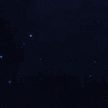
中国足协第五期男子青少年球员
中国足协第五期男子青少年球员强化训
2026-06-13
开云kaiyun网站
开云kaiyun网站官方网站【KY1.AC】
敦
官网认证:手机版、app下载、登录入
s
口、官方网站、网页版、平台、网
址、地址、注册、娱乐，开云kaiyun
网站(中国)官方网站欢迎大家选择真正
的官方通道，同时我们提供全天候
7x24小时在线服务，第一时间处理各
类问题，正规集团平台有保障，欢迎
体验！