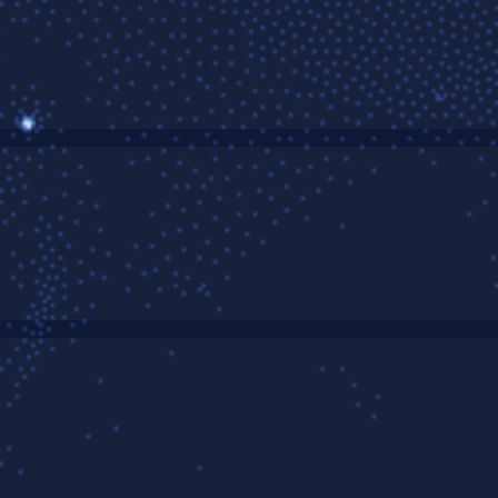
离开对红军影响期待新前锋迅速
2026-06-26 06:17
阅读 51 次