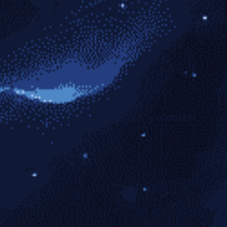
Salah 的离开无疑给 Li
行相应战术调整，有望迅速
Salah 的传奇将在历史上延
次迎来辉煌时刻，实现属于
分享到：
上一篇
范弗里特与火箭续约谈判进行中