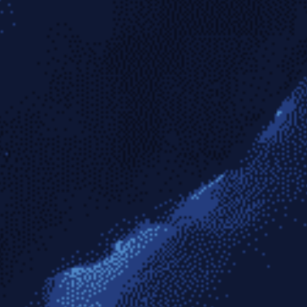
备出色的个人技术，还需要适
来说压力巨大，他们需要在短
其能立刻提升球队实力。
于担当的新前锋才能够真正承
体系。而如今，这一体系需要