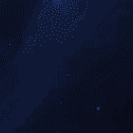
verpool 带来了巨大的挑战，但同时也是一次重新塑造球队的重
恢复甚至超越原有水平，同时也激励年轻球员成长，实现长远发
续，而 Liverpool 也将在此基础上继续奋斗。我们期待看到
他们的新篇章！
预…