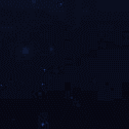
强
练营在成都的盛大开营，标志着...
联系我们
快速导航
煌市白马大道669号
App下载
关于我们
upport@sicilyfy.com
隐私政策
用户协议
网站地图