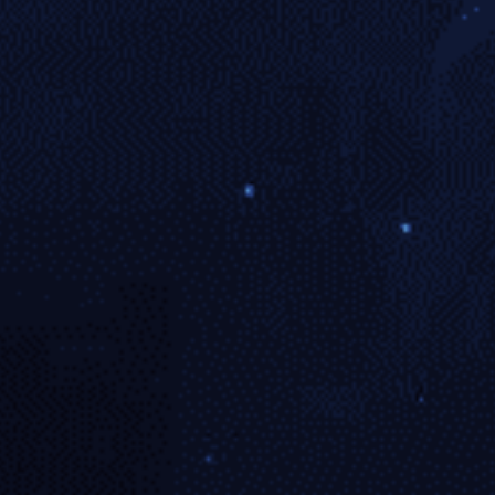
你可能感兴趣的内容
本赛季季后赛仅亚历山大与哈登
在本赛季的NBA季后赛中，亚历山大
2026-07-04
开拓者看好四名后卫共存霍勒迪
在现代篮球的战术体系中，球队的阵容
2026-07-22
NBA总决赛G1即将开启官方海
在即将到来的NBA总决赛G1中，篮
2026-06-13