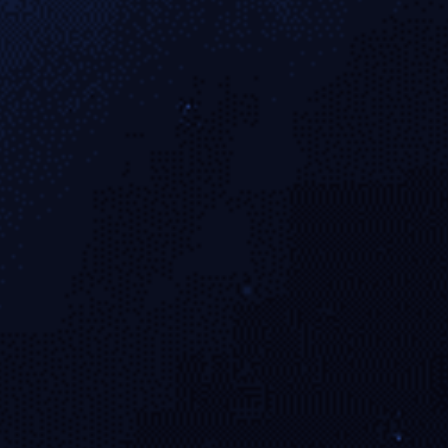
要契机。通过有效地引入新前锋并进
展目标。
这支伟大的球队，在经历变革后，再
下一篇
媒体人称陈林坚为山东队唯一希望