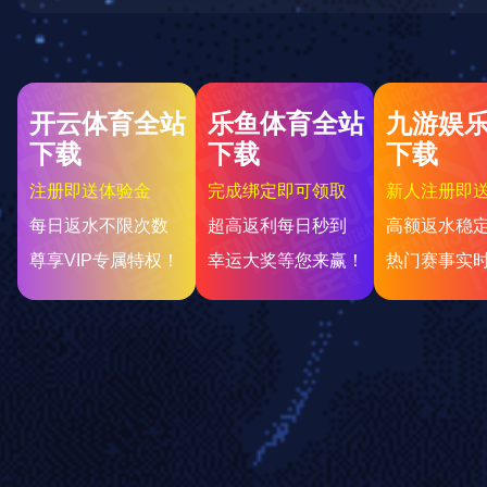
首页
体育动态
正
随着穆罕默德·萨拉赫的离开
不可小觑，他的离去势必会对
带来的影响进行了深入探讨
这一空缺。本文将从四个方
1、萨拉赫的重
穆罕默德·萨拉赫在过去几个
系的润滑剂。他以惊人的速
此外，萨拉赫在关键比赛中
因此，他的离开无疑使球队
最后，除了个人能力外，萨