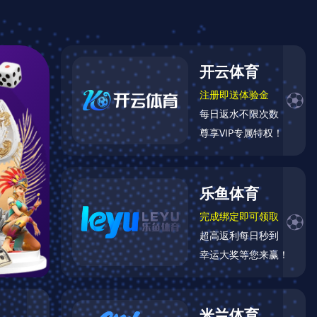
App
公司
体育
注册入口
简介
动态
看更便捷
终端支持、高清视频、 实时