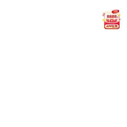
总结：
综上所述，无论是马斯坦托诺还是加纳乔，他们都具备成为
顶级球员所需的一切条件，而未能入选国家队则只是暂时性
的障碍。从长远来看，只要保持良好的竞技状态并不断努
力，他们必将迎来属于自己的机遇，实现更高层次的发展。
同时，对于整个阿根廷足球界而言，更应注重培养这些有潜
力的新星，在全球范围内重新树立强国形象，共同推动本土
乃至世界足球事业的发展。
面对未来，我们期待看到更多来自阿根廷新晋力量崭露头
角，同时也希望教练团队能够给予这些年轻人更多机会，让
他们为国争光，再创辉煌！
分享到：