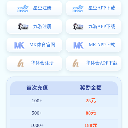
首页
体育动态
正文
在2023年国际比赛日，阿根廷国家队的阵容引发了广泛关
注。尤其是在落选球员中，有两位备受瞩目的年轻球员——
马斯坦托诺和加纳乔。他们分别以4500万欧元和4000万欧元
的身价展现出非凡的潜力与实力。本文将从多个方面对这两
位球员的背景、市场价值、未来发展以及阿根廷足球的整体
情况进行深入分析，旨在揭示他们为何能够获得如此高的身
价，并探讨他们未能入选国家队的原因及其对个人职业生涯
可能带来的影响。
1、马斯坦托诺的身价分析
马斯坦托诺是一名极具天赋的前锋，在俱乐部表现出色，吸
引了许多顶级球队的注意。他在过去一个赛季中展现了卓越
的进攻能力，以其敏捷的跑位和精准的射门技术赢得了广泛