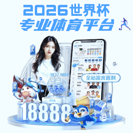
注册入口
开云KAIYUN网站
· 体育观
看更便捷
连接你的赛事视野，打造球迷专属的数字主场。
开云
kaiyun网站网页版
提供多终端支持、高清视频、 实时比
分与赛事推荐，让你随时随地畅享体育内容。
网页端入口