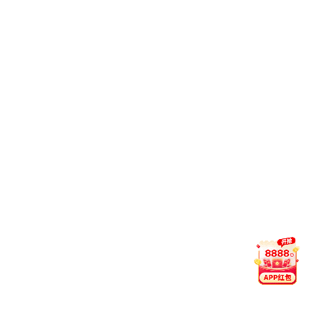
同时，这也暗示着管理层希望通过引援来加速重建过程，而
不是单纯依赖选秀权或培养年轻人独自成长。这种积极态度
体现了俱乐部追求胜利和荣誉的不懈追求，也为未来几年的
战略布局奠定了坚实基础。
此外，在今年休赛期内还可能出现更多交易动作，这让人对
接下来的赛季充满期待。如果一切顺利，热火有望成为东部
乃至全联盟最具威胁性的球队之一，再次冲击总冠军宝座。
总结：
综上所述，乔·约翰逊对于凯利·伦纳德加盟迈阿密热火进行了
全面而深入的分析。从技术实力、团队化学反应、市场影响
到长远发展，每一个方面都显示出这一事件的重要性和积极
意义。毫无疑问，这笔交易将赋予热火更强大的竞争力，为
他们开启新的篇章。