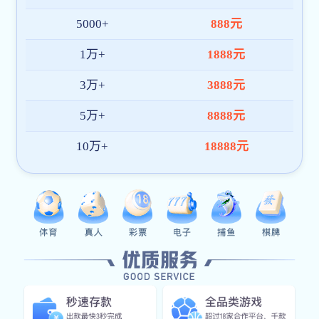
件，俱乐部第一时间发表声明，以示对他的深切慰问。这表
明了巴萨不仅仅是一个竞技体育组织，更是一个充满人情味
的大家庭。
在声明中，巴萨特别强调了对弗里克家庭的关怀，希望他们
能够度过这个艰难时期。这样的态度不仅让球队成员感受到
温暖，也向外界传达了一个重要信息：在面对生命中的重大
失去时，团结和支持显得尤为重要。
此外，巴萨还表示，他们会竭尽所能地为弗里克提供必要的
支持，让他在处理私人事务时不必过于担忧职业生涯。这种
贴心举动进一步巩固了团队内部凝聚力，使得每一位成员都
感受到来自俱乐部的温暖和力量。
2、球迷们的反应
随着消息传开，各地球迷纷纷通过社交媒体表达对弗里克及