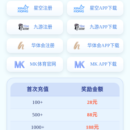
首页
体育动态
正文
近年来，中国足球的职业化进程不断深入，但随之而来的问
题也层出不穷。近期，多支中超球队的前高层因违规行为被
处罚，引发了广泛的关注和讨论。这一事件不仅影响了相关
球队的形象，也对整个中超联赛的发展产生了深远的影响。
本文将从四个方面进行详细阐述：首先，违规行为的具体情
况；其次，这些行为对各队造成的影响；接着，联赛管理机
构对此事件的反应和措施；最后，展望未来中国足球的发展
方向，以及如何防范类似事件再次发生。
1、违规行为概述
此次事件涉及多家中超俱乐部，包括国安、上港、申花、泰
山、河南和浙江等队。这些球队的前高层因涉嫌违反俱乐部
管理规定和行业道德，被处以不同程度的处罚。具体来说，