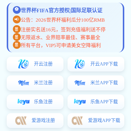
下载APP
多支中超球队前高层因违规行为被处罚
国安上港申花泰山河南浙江等队受影响
2026-07-01 19:19
阅读 67 次