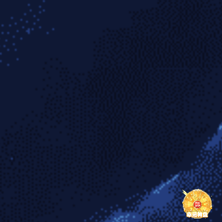
力的问题，也暴露出北京队整
要解决的重要议题。
种单一依赖于个别球员的方
很难找到有效的进攻渠道，从
内线攻击相结合，通过灵活运
攻中来，从而形成合力。只有
入新鲜血液，可以有效缓解依
队实力的重要途径。