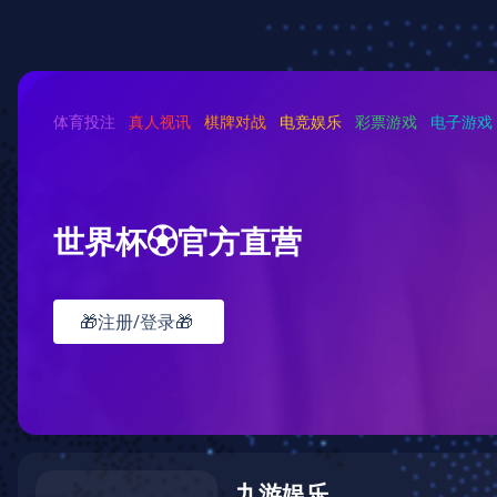
开云K
连接你的赛事视野，打造