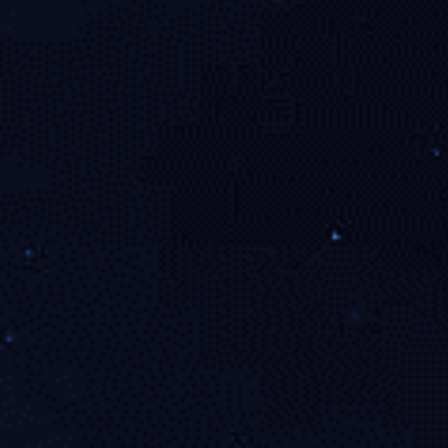
下一篇
多支中超球队前高层因违规行为被