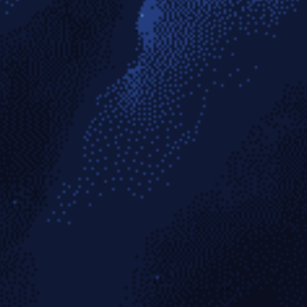
备。
个长期战略。通过不断挖掘和培养年轻才俊，不仅能为一线队输
持续发展的方式将使北京队在日后的各项赛事中具备持续竞争优
的大环境下，北京队唯有全面提升自身实力，才能够真正做到立
物带领大家共同奋勇向前，不断争取胜利！
的重要组成部分，其状态直接影响着团队整体表现。同时，由于
略来释放全体成员潜能。只有如此，北京才能改善现状，在各项
善其阵容结构，加强人员流动与培养机制，以确保每位成员都能