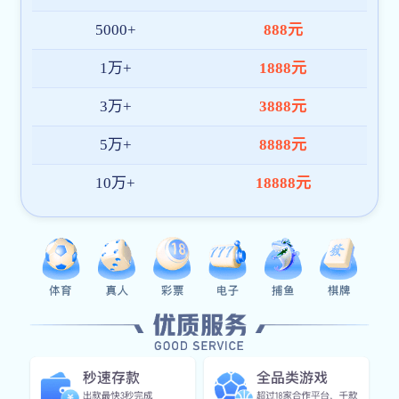
显得尤为重要。青少年时期是个人技能和心理素质发展的关
键阶段，通过强化训练，可以帮助他们在技术上取得突破，
提高整体竞技水平。在这样的环境中，年轻球员能够更好地
理解团队配合与战术安排，为日后的比赛打下良好的基础。
此外，强化训练还可以增强学员们的身体素质，提高耐力与
爆发力。现代足球对运动员的体能要求极高，仅有技术是不
够的。因此，在训练过程中，通过科学合理的体能锻炼，不
仅能提升球员个人能力，也能增强其在团队中的作用，使之
更具竞争力。
同时，这种集中式的强化训练能够激发年轻球员之间的良性
竞争。在共同学习和进步中，他们会相互鼓励，共同成长。
这种氛围将有助于培养他们积极向上的心态，对未来充满信
心。