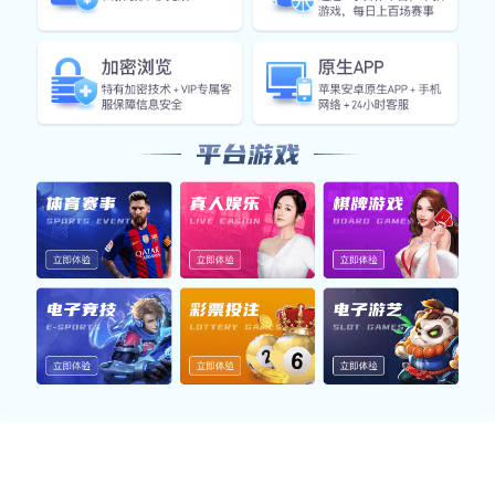
2、专业教练团队支持
本次训练营由一支专业且经验丰富的教练团队负责，他们来
自不同领域，包括前职业球员和拥有国际认证资质的教练。
这样的团队背景确保了每位参与者都能得到优质指导，使其
快速掌握关键技能与战术理念。
教练们不仅注重传授技术，还强调心理素质的重要性。他们
通过各种心理辅导课程，引导学员如何面对压力、应对挫
折。这种心理素质教育对于年轻球员尤其重要，因为在职业
生涯中，他们将面临各种挑战，需要具备良好的抗压能力。
另外，教练团队还会根据每位学员的发展情况制定个性化培
训计划，以便更有效地满足不同球员需求。这种针对性的教
学方式，将使得每位学员都能够发挥出自己的潜力，实现自
我超越。