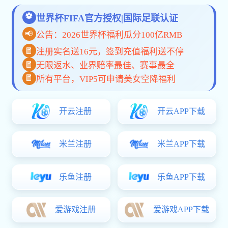
下载APP
中国足协第五期男子青少年球员强化训
练营在成都盛大开营助力足球未来发展
2026-06-13 00:39
阅读 68 次